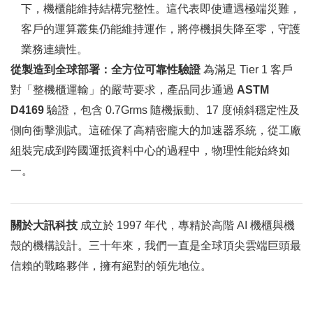
下，機櫃能維持結構完整性。這代表即使遭遇極端災難，
客戶的運算叢集仍能維持運作，將停機損失降至零，守護
業務連續性。
從製造到全球部署：全方位可靠性驗證
為滿足
Tier 1
客戶
對「整機櫃運輸」的嚴苛要求，產品同步通過
ASTM
D4169
驗證，包含
0.7Grms
隨機振動、
17
度傾斜穩定性及
側向衝擊測試。這確保了高精密龐大的加速器系統，從工廠
組裝完成到跨國運抵資料中心的過程中，物理性能始終如
一。
關於大訊科技
成立於
1997
年代，專精於高階
AI
機櫃與機
殼的機構設計。三十年來，我們一直是全球頂尖雲端巨頭最
信賴的戰略夥伴，擁有絕對的領先地位。