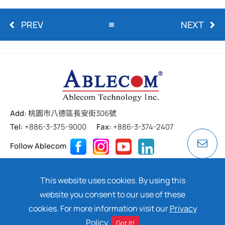
PREV
NEXT
Add:
桃園市八德區長安街306號
Tel:
+886-3-375-9000
Fax:
+886-3-374-2407
Follow Ablecom
Contact
Privacy Policy
Cookie
This website uses cookies. By using this
Copyright ©
2026 ABLECOM TECHNOLOGY INC. All rights
website you consent to our use of these
reserved. Design by
Dtell
cookies. For more information visit our
Privacy
Policy
.
Got It!