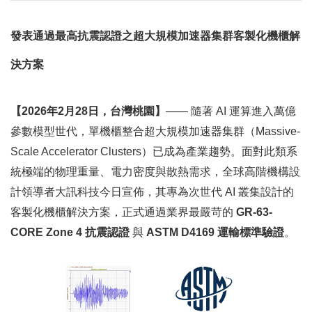
發表通過最高抗震認證之超大規模加速器集群客製化機櫃解
決方案
【
2026
年
2
月
28
日，台灣桃園】
——
隨著
AI
運算進入萬億
參數模型世代，單機櫃整合超大規模加速器集群（
Massive-
Scale Accelerator Clusters
）已成為產業趨勢。面對此類系
統極端的物理重量、電力密度與散熱需求，全球高階機構設
計領導者大訊科技今日宣佈，其專為次世代
AI
叢集設計的
客製化機櫃解決方案，正式通過業界最嚴苛的
GR-63-
CORE Zone 4
抗震認證
與
ASTM D4169
運輸標準驗證
。