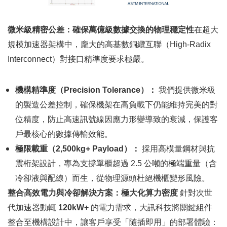
微米級精密公差：確保萬億級數據交換的物理穩定性
在超大
規模加速器架構中，龐大的高基數銅纜互聯（
High-Radix
Interconnect
）對接口精準度要求極嚴。
機構精準度（
Precision Tolerance
）：
我們提供微米級
的製造公差控制，確保機架在高負載下仍能維持完美的對
位精度，防止高速訊號線因應力形變導致的衰減，保護客
戶最核心的數據傳輸效能。
極限載重（
2,500kg+ Payload
）：
採用高模量鋼材與抗
震桁架設計，專為支撐單櫃超過
2.5
公噸的極端重量（含
冷卻液與配線）而生，從物理源頭杜絕機櫃變形風險。
整合高效電力與冷卻解決方案：極大化算力密度
針對次世
代加速器動輒
120kW+
的電力需求，大訊科技將關鍵組件
整合至機構設計中，讓客戶享受「隨插即用」的部署體驗：