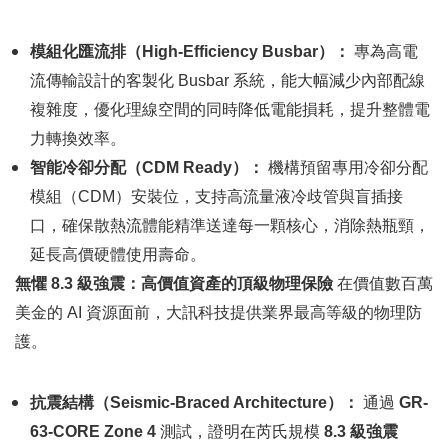
模組化匯流排（
High-Efficiency Busbar
）：
專為高電
流傳輸設計的客製化
Busbar
系統，能大幅減少內部配線
複雜度，優化理線空間的同時降低電能損耗，提升整體電
力轉換效率。
智能冷卻分配（
CDM Ready
）：
機構預留專用冷卻分配
模組（
CDM
）安裝位，支持高流量液冷歧管與盲插接
口，確保散熱流體能精準送達每一顆核心，消除熱瓶頸，
延長高價硬體使用壽命。
無懼
8.3
級強震：高價值資產的頂級物理保險
在價值數百萬
美金的
AI
資源面前，大訊科技提供業界最高等級的物理防
護。
抗震結構（
Seismic-Braced Architecture
）：
通過
GR-
63-CORE Zone 4
測試，證明在芮氏規模
8.3
級強震