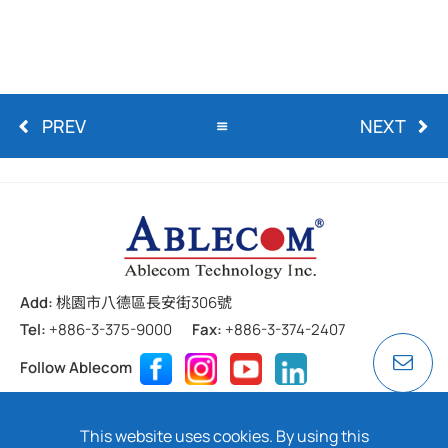
PREV
NEXT
Add:
桃園市八德區長安街306號
Tel:
+886-3-375-9000
Fax:
+886-3-374-2407
Follow Ablecom
Contact
Privacy Policy
Cookie
This website uses cookies. By using this