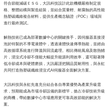
符合節能減碳ＥＳＧ，大訊科技設計此款機櫃嚴格制定規
格、整體結構與製造組裝，並結合質量輕、耐腐蝕的高性能
熱塑碳纖維複合材料，提供生產概念驗證（
POC
）場域與
進行最終測試。
解熱技術已成為部署數據中心的關鍵推手，因伺服器直接浸
泡於特製的不導電液體中，透過液體快速傳導熱能，並經由
高效循環系統進行降溫與回流處理。相比傳統風扇及散熱鰭
片，浸沒式冷卻不僅能大幅提升能源利用效率，還可顯著降
低冷卻成本與硬體磨損，大訊嚴謹把關品質耐用性，與永虹
共同打造熱塑碳纖維浸沒式
AI
伺服器全面解決方案。
大訊科技與永虹先進充分結合各自專業優勢為產業升級需
求，預期能成為市場冷卻設備的新標竿，搶占冷卻技術升級
的商機，帶給數據中心市場應用更可靠高效節能的解決方
案。