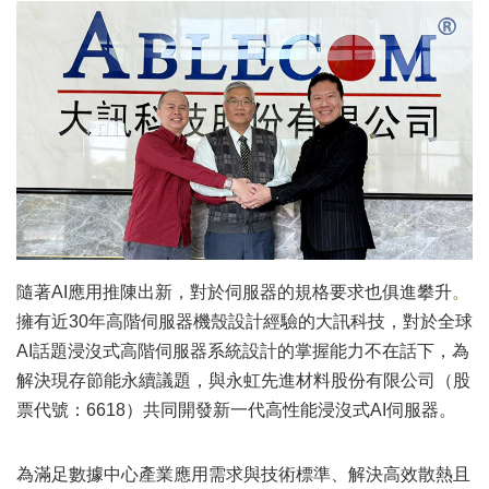
隨著
AI
應用推陳出新，對於伺服器的規格要求也俱進攀升
。
擁有近
30
年高階伺服器機殼設計經驗的大訊科技，對於全球
AI
話題浸沒式高階伺服器系統設計的掌握能力不在話下，為
解決現存節能永續議題，與永虹先進材料股份有限公司（股
票代號：
6618
）共同開發新一代高性能浸沒式
AI
伺服器。
為滿足數據中心產業應用需求與技術標準、解決高效散熱且